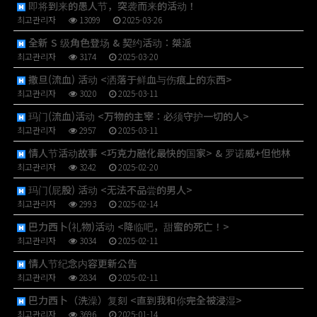
即将到来的愚人节，突袭而来的活动！
최고관리자
13099
2025-03-26
全新 S 级角色登场 & 契约活动：桀派
최고관리자
3174
2025-03-20
撒旦(流血) 活动 <洒落于鲜血与伤痕上的东西>
최고관리자
3020
2025-03-11
玛门(流血)活动 <万物的主宰：必须守护一切的人>
최고관리자
2957
2025-03-11
情人节活动故事 <巧克力融化最快的国家> & 罗诺威+但他林
최고관리자
3242
2025-02-20
玛门(屁股) 活动 <无法不品尝的男人>
최고관리자
2993
2025-02-14
巴力西卜(礼物)活动 <降临吧，甜蜜的死亡！>
최고관리자
3034
2025-02-11
情人节纪念内容更新公告
최고관리자
2834
2025-02-11
巴力西卜（洗澡）复刻 <直到我和你完全被浸湿>
최고관리자
3696
2025-01-14