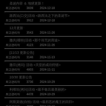
圣诞内容 ＆ 地狱更新！
최고관리자
3839
2024-12-18
路西法(口交)活动 <路西法之下的圣诞节>
최고관리자
3912
2024-12-18
12月更新
최고관리자
3543
2024-11-26
撒共(模特)活动 <那个符咒的用途>
최고관리자
4123
2024-11-26
[11/13 更新公告]
최고관리자
3146
2024-11-13
撒旦(拷问) 活动 <天堂的成功狩猎>
최고관리자
4803
2024-11-11
10/30 更新公告
최고관리자
3736
2024-10-29
利维坦(拷问)活动 <最不敬且最美丽的>
최고관리자
4478
2024-10-29
阿斯莫德(自拍) 活动 <最邪恶的魔王的回归>