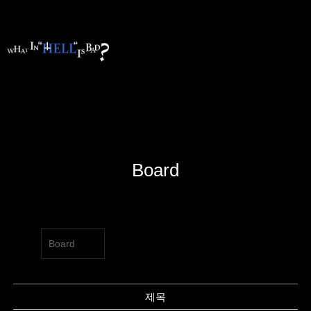
Board
Board
제목