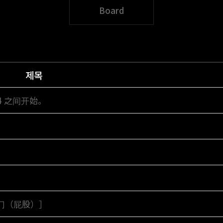
Board
제목
 14 之间开始。
门（屁股）］