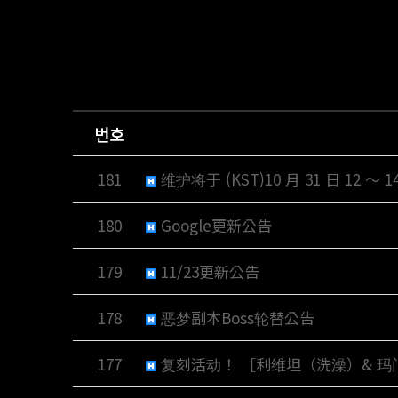
번호
181
维护将于 (KST)10 月 31 日 12 ～
180
Google更新公告
179
11/23更新公告
178
恶梦副本Boss轮替公告
177
复刻活动！ ［利维坦（洗澡）& 玛