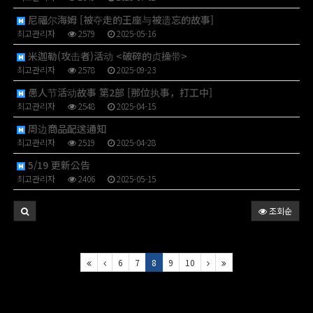
尼福尔海姆 [被夺走的王座与被遗忘的故事]
최고관리자
2579
2025-05-16
米迦勒(攻击者)活动 <破碎的贞操带>
최고관리자
2578
2025-09-23
愚人节活动故事 第2部 [那位执事，打工中]
최고관리자
2548
2025-04-15
周边商品配送通知
최고관리자
2519
2025-04-28
5/19 更新公告
최고관리자
2406
2025-05-15
조회순
6
7
8
9
10