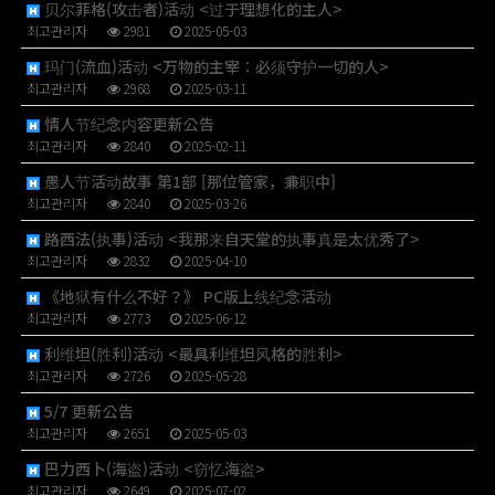
贝尔菲格(攻击者)活动 <过于理想化的主人>
최고관리자
2981
2025-05-03
玛门(流血)活动 <万物的主宰：必须守护一切的人>
최고관리자
2968
2025-03-11
情人节纪念内容更新公告
최고관리자
2840
2025-02-11
愚人节活动故事 第1部 [那位管家，兼职中]
최고관리자
2840
2025-03-26
路西法(执事)活动 <我那来自天堂的执事真是太优秀了>
최고관리자
2832
2025-04-10
《地狱有什么不好？》 PC版上线纪念活动
최고관리자
2773
2025-06-12
利维坦(胜利)活动 <最具利维坦风格的胜利>
최고관리자
2726
2025-05-28
5/7 更新公告
최고관리자
2651
2025-05-03
巴力西卜(海盗)活动 <窃忆海盗>
최고관리자
2649
2025-07-02