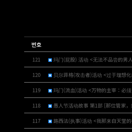
번호
121
玛门(屁股) 活动 <无法不品尝的男人
120
贝尔菲格(攻击者)活动 <过于理想化
119
玛门(流血)活动 <万物的主宰：必
118
愚人节活动故事 第1部 [那位管家，
117
路西法(执事)活动 <我那来自天堂