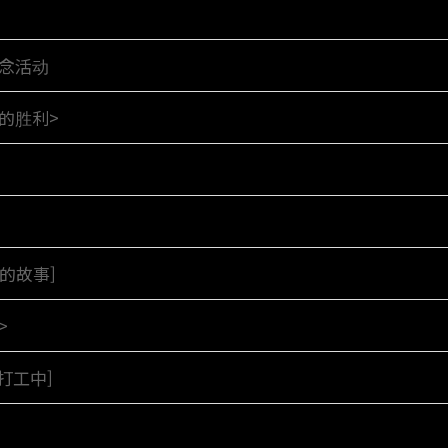
纪念活动
的胜利>
的故事]
>
打工中]