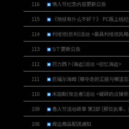
116
情人节纪念内容更新公告
115
《地狱有什么不好？》 PC版上线
114
利维坦(胜利)活动 <最具利维坦风格
113
5/7 更新公告
112
巴力西卜(海盗)活动 <窃忆海盗>
111
尼福尔海姆 [被夺走的王座与被遗忘
110
米迦勒(攻击者)活动 <破碎的贞操带
109
愚人节活动故事 第2部 [那位执事，
108
周边商品配送通知