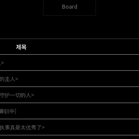
Board
제목
>
的主人>
须守护一切的人>
兼职中]
的执事真是太优秀了>