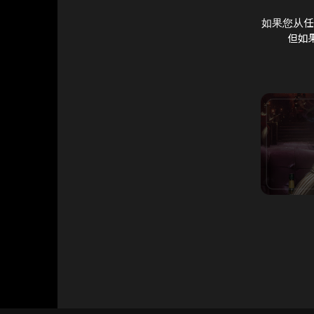
您从任
如果
但如