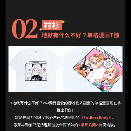
<地狱有什么不好？>中深受喜爱的游戏载入画面的单格漫画现在将
推出T恤！
嫉妒世间万物甚至嫉妒自己的利维坦的
《EndlessEnvy》。
派蒙与勒莱耶无法理解彼此华丽品味的
<半斤八两>
搞笑场景。