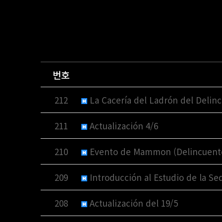
번호
212
La Cacería del Ladrón del Delin
211
Actualización 4/6
210
Evento de Mammon (Delincuente
209
Introducción al Estudio de la Se
208
Actualización del 19/5