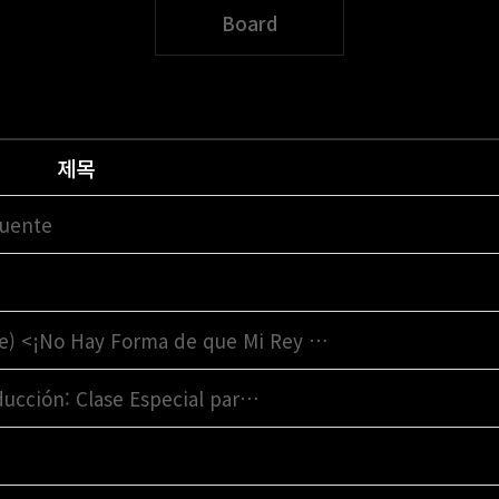
Board
제목
cuente
) <¡No Hay Forma de que Mi Rey …
ducción: Clase Especial par…