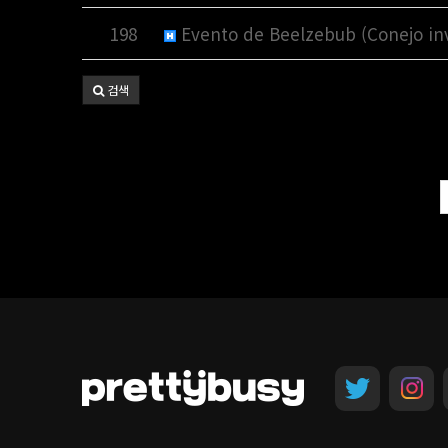
198
Evento de Beelzebub (Conejo in
검색