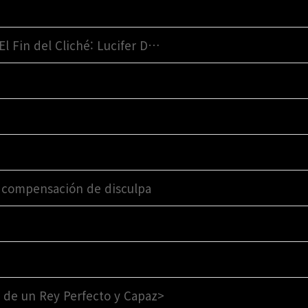
El Fin del Cliché: Lucifer D…
y compensación de disculpa
 de un Rey Perfecto y Capaz>