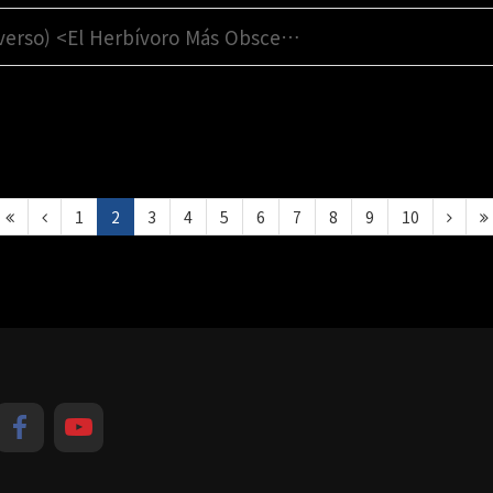
verso) <El Herbívoro Más Obsce…
1
2
3
4
5
6
7
8
9
10