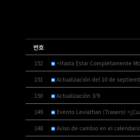
번호
152
<Hasta Estar Completamente Moj
151
Actualización del 10 de septiem
150
Actualización 3/9
149
Evento Leviathan (Trasero) <¿Cuá
148
Aviso de cambio en el calendar