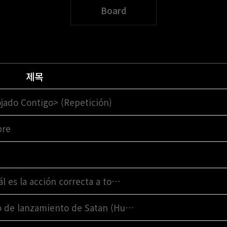
Board
제목
ado Contigo> (Repetición)
bre
l es la acción correcta a to…
io de lanzamiento de Satan (Hu…