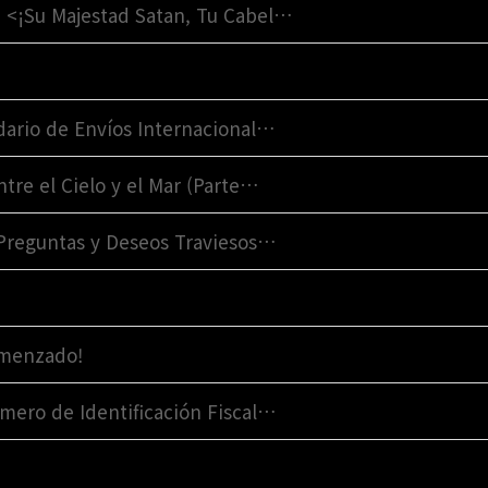
 <¡Su Majestad Satan, Tu Cabel…
dario de Envíos Internacional…
tre el Cielo y el Mar (Parte…
 Preguntas y Deseos Traviesos…
omenzado!
mero de Identificación Fiscal…