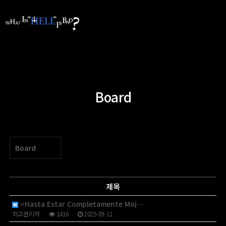
Board
Board
제목
<Hasta Estar Completamente Moj…
최고관리자
1416
2025-09-11