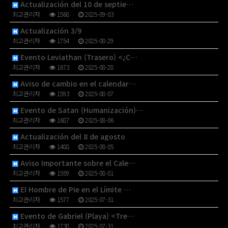
Actualización del 10 de septie…
최고관리자
1568
2025-09-03
Actualización 3/9
최고관리자
1754
2025-08-29
Evento Leviathan (Trasero) <¿C…
최고관리자
1673
2025-08-28
Aviso de cambio en el calendar…
최고관리자
1593
2025-08-07
Evento de Satan (Humanización)…
최고관리자
1687
2025-08-06
Actualización del 8 de agosto
최고관리자
1488
2025-08-05
Aviso Importante sobre el Cale…
최고관리자
1559
2025-08-01
El Hombre de Pie en el Límite …
최고관리자
1577
2025-07-31
Evento de Gabriel (Playa) <Tre…
최고관리자
1738
2025-07-31