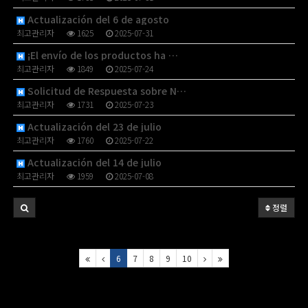
Actualización del 6 de agosto
최고관리자
1625
2025-07-31
¡El envío de los productos ha …
최고관리자
1849
2025-07-24
Solicitud de Respuesta sobre N…
최고관리자
1731
2025-07-23
Actualización del 23 de julio
최고관리자
1760
2025-07-22
Actualización del 14 de julio
최고관리자
1959
2025-07-08
정렬
6
7
8
9
10