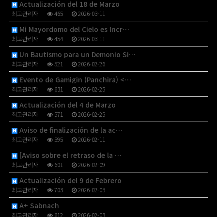
Actualización del 18 de Marzo
최고관리자
465
2026-03-11
Mi Mayordomo del Cielo es Incr…
최고관리자
454
2026-03-11
Un Bautismo para un Demonio Si…
최고관리자
521
2026-02-26
Evento de Gamigin (Panchira) <…
최고관리자
631
2026-02-25
Actualización del 4 de Marzo
최고관리자
571
2026-02-25
Aviso de finalización de la ac…
최고관리자
595
2026-02-11
[Aviso sobre el retraso de la …
최고관리자
601
2026-02-09
Actualización del 9 de Febrero
최고관리자
703
2026-02-03
A+ Sabnach
최고관리자
612
2026-02-03