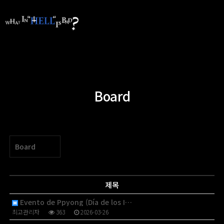
Board
Board
제목
Evento de Ppyong (Día de los I…
최고관리자
363
2026-03-26