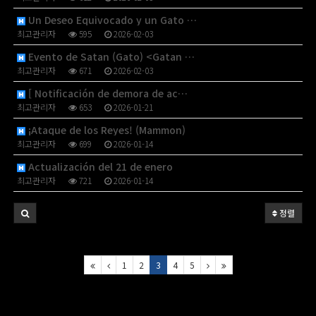
Un Deseo Equivocado y un Gato …
최고관리자
595
2026-02-03
Evento de Satan (Gato) <Gatan …
최고관리자
671
2026-02-03
[ Notificación de demora de ac…
최고관리자
653
2026-01-21
¡Ataque de los Reyes! (Mammon)
최고관리자
699
2026-01-14
Actualización del 21 de enero
최고관리자
721
2026-01-14
정렬
1
2
3
4
5