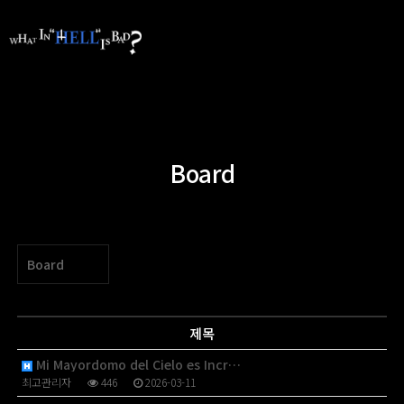
Board
Board
제목
Mi Mayordomo del Cielo es Incr…
최고관리자
446
2026-03-11