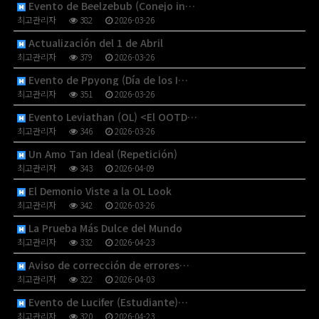
Evento de Beelzebub (Conejo in…
최고관리자
382
2026-03-26
Actualización del 1 de Abril
최고관리자
379
2026-03-26
Evento de Ppyong (Día de los I…
최고관리자
351
2026-03-26
Evento Leviathan (OL) <El OOTD…
최고관리자
346
2026-03-26
Un Amo Tan Ideal (Repetición)
최고관리자
343
2026-04-09
El Demonio Viste a la OL Look
최고관리자
342
2026-03-26
La Prueba Más Dulce del Mundo
최고관리자
332
2026-04-23
Aviso de corrección de errores…
최고관리자
322
2026-04-03
Evento de Lucifer (Estudiante)…
최고관리자
320
2026-04-23