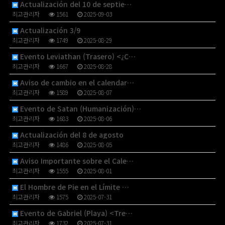
Actualización del 10 de septie…
최고관리자
1561
2025-09-03
Actualización 3/9
최고관리자
1749
2025-08-29
Evento Leviathan (Trasero) <¿C…
최고관리자
1667
2025-08-28
Aviso de cambio en el calendar…
최고관리자
1589
2025-08-07
Evento de Satan (Humanización)…
최고관리자
1683
2025-08-06
Actualización del 8 de agosto
최고관리자
1486
2025-08-05
Aviso Importante sobre el Cale…
최고관리자
1555
2025-08-01
El Hombre de Pie en el Límite …
최고관리자
1575
2025-07-31
Evento de Gabriel (Playa) <Tre…
최고관리자
1732
2025-07-31