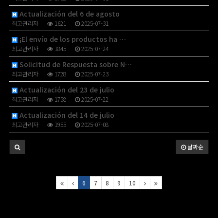
Actualización del 6 de agosto
최고관리자
1621
2025-07-31
¡El envío de los productos ha …
최고관리자
1845
2025-07-24
Solicitud de Respuesta sobre N…
최고관리자
1728
2025-07-23
Actualización del 23 de julio
최고관리자
1758
2025-07-22
Actualización del 14 de julio
최고관리자
1955
2025-07-08
날짜순
6
7
8
9
10