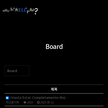
Board
Board
제목
<Hasta Estar Completamente Moj…
최고관리자
1410
2025-09-11