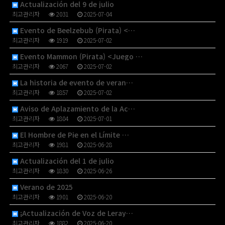
Actualización del 9 de julio
최고관리자
2031
2025-07-04
Evento de Beelzebub (Pirata) <…
최고관리자
1919
2025-07-02
Evento Mammon (Pirata) <Juego …
최고관리자
2067
2025-07-02
La historia de evento de veran…
최고관리자
1857
2025-07-02
Aviso de Aplazamiento de la Ac…
최고관리자
1804
2025-07-01
El Hombre de Pie en el Límite …
최고관리자
1981
2025-06-28
Actualización del 1 de julio
최고관리자
1830
2025-06-26
Verano de 2025
최고관리자
1901
2025-06-20
¡Actualización de Voz de Leray…
최고관리자
1882
2025-06-20