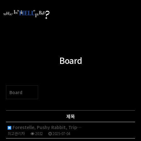
Board
Board
제목
Forestelle, Pushy Rabbit, Trip…
최고관리자
2032
2025-07-04