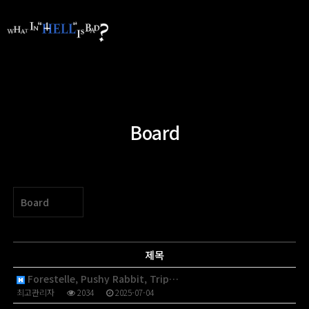
Board
Board
제목
Forestelle, Pushy Rabbit, Trip…
최고관리자
2034
2025-07-04