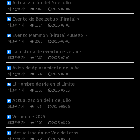
Actualización del 9 de julio
최고관리자
2040
2025-07-04
Evento de Beelzebub (Pirata) <…
최고관리자
1924
2025-07-02
Evento Mammon (Pirata) <Juego …
최고관리자
2073
2025-07-02
La historia de evento de veran…
최고관리자
1862
2025-07-02
Aviso de Aplazamiento de la Ac…
최고관리자
1807
2025-07-01
El Hombre de Pie en el Límite …
최고관리자
1983
2025-06-28
Actualización del 1 de julio
최고관리자
1835
2025-06-26
Verano de 2025
최고관리자
1902
2025-06-20
¡Actualización de Voz de Leray…
최고관리자
1885
2025-06-20