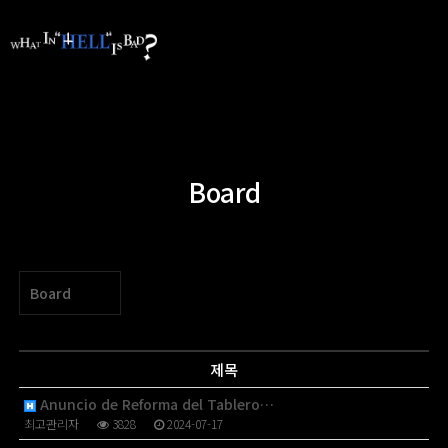
Board
Board
제목
Anuncio de Reforma del Tablero…
최고관리자
3828
2024-07-17