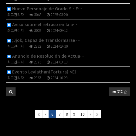
Nuevo Personaje de Grado S - E…
최고관리자
3048
2025-03-20
Aviso sobre el retraso en la a…
최고관리자
3002
2024-09-12
¡Jjok, Capaz de Transformarse …
최고관리자
2992
2024-09-30
Anuncio de Resolución de Actua…
최고관리자
2976
2024-09-19
Evento Leviathan(Tortura) <El …
최고관리자
2967
2024-10-29
조회순
6
7
8
9
10