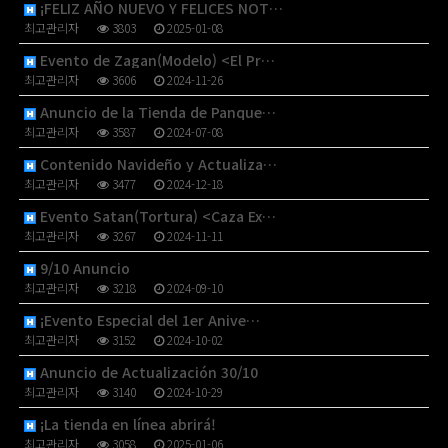
¡FELIZ AÑO NUEVO Y FELICES NOT…
최고관리자
3803
2025-01-08
Evento de Zagan(Modelo) <El Pr…
최고관리자
3606
2024-11-26
Anuncio de la Tienda de Panque…
최고관리자
3587
2024-07-08
Contenido Navideño y Actualiza…
최고관리자
3477
2024-12-18
Evento Satan(Tortura) <Caza Ex…
최고관리자
3267
2024-11-11
9/10 Anuncio
최고관리자
3218
2024-09-10
¡Evento Especial del 1er Anive…
최고관리자
3152
2024-10-02
Anuncio de Actualización 30/10
최고관리자
3140
2024-10-29
¡La tienda en línea abrirá!
최고관리자
3058
2025-01-06