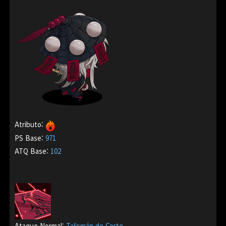
Atributo:
PS Base:
971
ATQ Base:
102
Ataque Normal:
Talismán de Corte