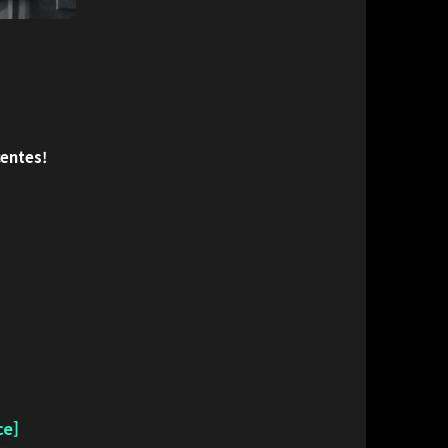
centes!
ce]