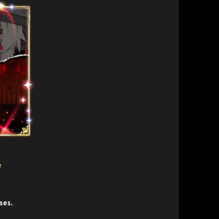
e
ses.