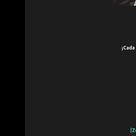
¡Cada 
[Z