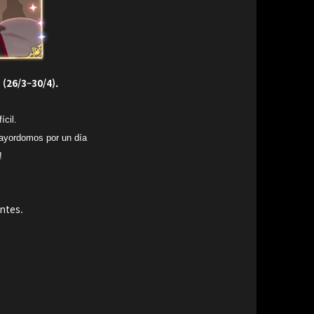
(26/3–30/4).
ícil.
mayordomos por un día
!
entes.