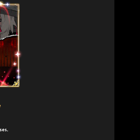
e
ses.