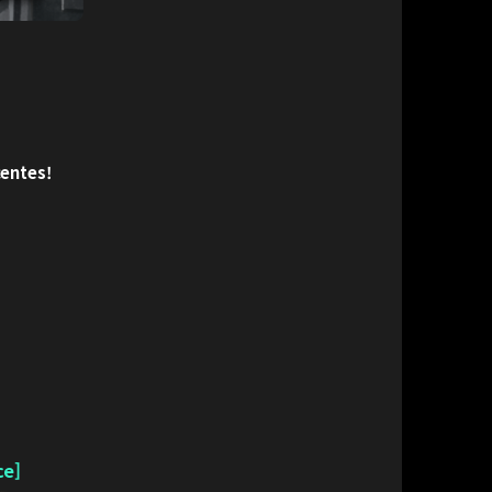
centes!
ce]