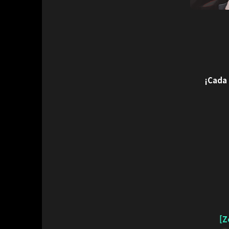
¡Cada 
[Z