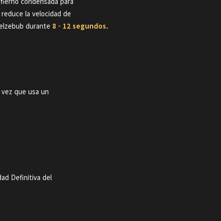
Infierno condensada para
y reduce la velocidad de
eelzebub durante
8 - 12
segundos.
vez que usa un
dad Definitiva del