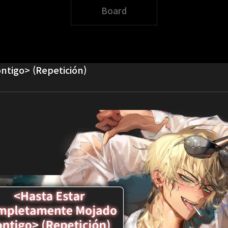
Board
tigo> (Repetición)