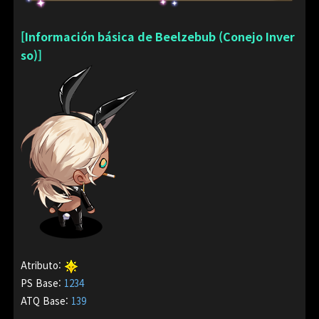
[Información básica de Beelzebub (Conejo Inver
so)]
Atributo
:
PS Base
:
1234
ATQ Base
:
139