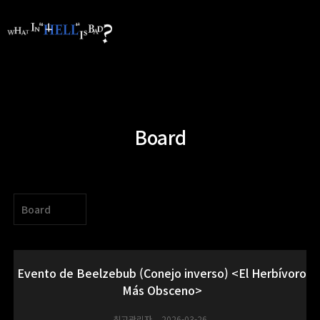
Board
Board
Evento de Beelzebub (Conejo inverso) <El Herbívoro
Más Obsceno>
최고관리자
2026-03-26