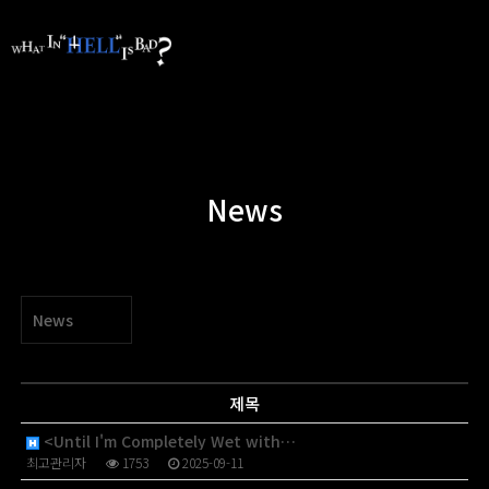
News
News
제목
<Until I'm Completely Wet with…
최고관리자
1753
2025-09-11