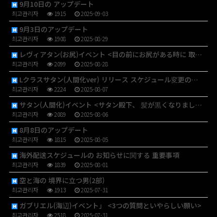
9月10日の アップデート
최고관리자
1915
2025-09-03
9月3日のアップデート
최고관리자
1908
2025-08-29
レヴィアタン(お尻)イベント <目の前にお尻がある時に 取る…
최고관리자
2099
2025-08-28
Lクラスサタン(人間化ver) リリース スケジュール変更の…
최고관리자
2224
2025-08-07
サタン(人間化)イベント <サタン殿下、 髪が黒くなりました…
최고관리자
2089
2025-08-06
8月8日のアップデート
최고관리자
1815
2025-08-05
海外配送スケジュールの お知らせに関する 重要事項
최고관리자
1839
2025-08-01
空と海の 境界に立つ男(2部)
최고관리자
1913
2025-07-31
ガブリエル(海辺)イベント」 <3つの質問といやらしい願い>
최고관리자
2518
2025-07-31