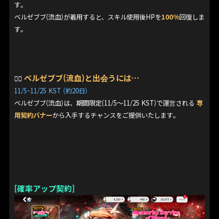
す。
ベルゼブブ(流血)が着用すると、スキル使用後HPを
100%
回復しま
す。
ベルゼブブ(流血)と出会うには…
👉🏻
11/5~11/25 KST (約20日)
ベルゼブブ(流血)は、期間限定(11/5〜11/25 KST)で運営される
専
用契約バナー
から入手するチャンスをご提供いたします。
[確率アップ契約]