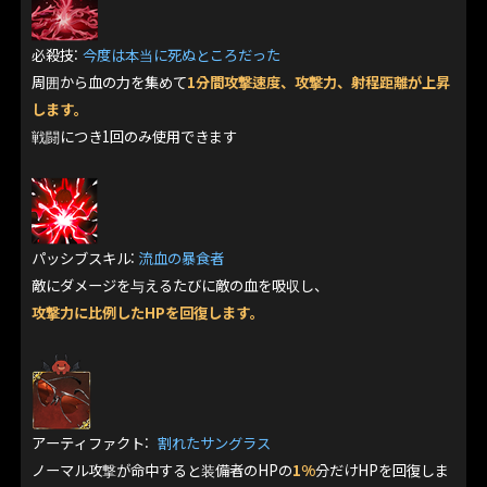
必殺技:
今度は本当に死ぬところだった
周囲から血の力を集めて
1分間攻撃速度、攻撃力、射程距離が上昇
します。
戦闘につき1回のみ使用できます
パッシブスキル:
流血の暴食者
敵にダメージを与えるたびに敵の血を吸収し、
攻撃力に比例したHPを回復します。
アーティファクト:
割れたサングラス
ノーマル攻撃が命中すると装備者のHPの
1%
分だけHPを回復しま